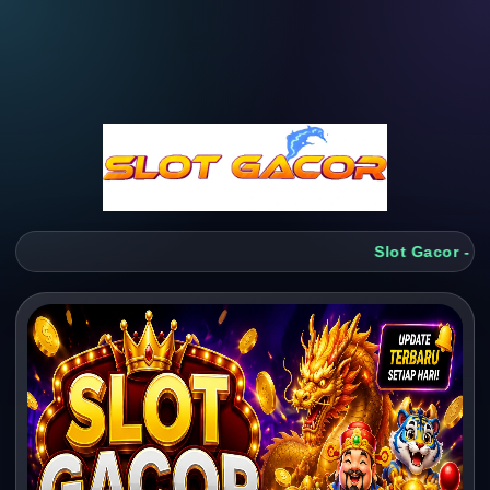
Slot Gacor - Tip