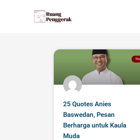
Lewati
ke
konten
TU
25 Quotes Anies
Baswedan, Pesan
Berharga untuk Kaula
Muda