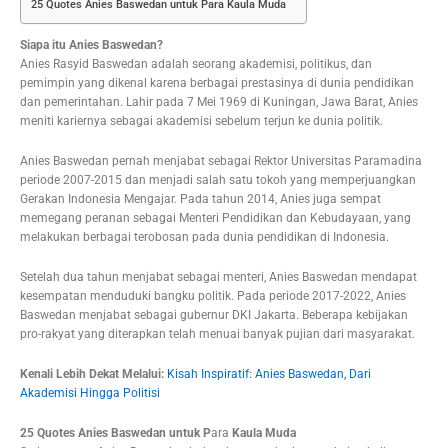
25 Quotes Anies Baswedan untuk Para Kaula Muda
Siapa itu Anies Baswedan?
Anies Rasyid Baswedan adalah seorang akademisi, politikus, dan
pemimpin yang dikenal karena berbagai prestasinya di dunia pendidikan
dan pemerintahan. Lahir pada 7 Mei 1969 di Kuningan, Jawa Barat, Anies
meniti kariernya sebagai akademisi sebelum terjun ke dunia politik.
Anies Baswedan pernah menjabat sebagai Rektor Universitas Paramadina
periode 2007-2015 dan menjadi salah satu tokoh yang memperjuangkan
Gerakan Indonesia Mengajar. Pada tahun 2014, Anies juga sempat
memegang peranan sebagai Menteri Pendidikan dan Kebudayaan, yang
melakukan berbagai terobosan pada dunia pendidikan di Indonesia.
Setelah dua tahun menjabat sebagai menteri, Anies Baswedan mendapat
kesempatan menduduki bangku politik. Pada periode 2017-2022, Anies
Baswedan menjabat sebagai gubernur DKI Jakarta. Beberapa kebijakan
pro-rakyat yang diterapkan telah menuai banyak pujian dari masyarakat.
Kenali Lebih Dekat Melalui:
Kisah Inspiratif: Anies Baswedan, Dari
Akademisi Hingga Politisi
25 Quotes Anies Baswedan untuk P
ara
Kaula Muda