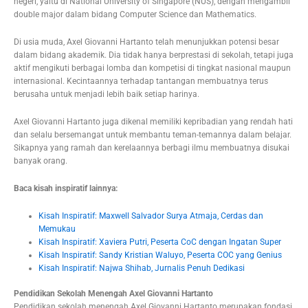
negeri, yaitu di National University of Singapore (NUS), dengan mengambil
double major dalam bidang Computer Science dan Mathematics.
Di usia muda, Axel Giovanni Hartanto telah menunjukkan potensi besar
dalam bidang akademik. Dia tidak hanya berprestasi di sekolah, tetapi juga
aktif mengikuti berbagai lomba dan kompetisi di tingkat nasional maupun
internasional. Kecintaannya terhadap tantangan membuatnya terus
berusaha untuk menjadi lebih baik setiap harinya.
Axel Giovanni Hartanto juga dikenal memiliki kepribadian yang rendah hati
dan selalu bersemangat untuk membantu teman-temannya dalam belajar.
Sikapnya yang ramah dan kerelaannya berbagi ilmu membuatnya disukai
banyak orang.
Baca kisah inspiratif lainnya:
Kisah Inspiratif: Maxwell Salvador Surya Atmaja, Cerdas dan
Memukau
Kisah Inspiratif: Xaviera Putri, Peserta CoC dengan Ingatan Super
Kisah Inspiratif: Sandy Kristian Waluyo, Peserta COC yang Genius
Kisah Inspiratif: Najwa Shihab, Jurnalis Penuh Dedikasi
Pendidikan Sekolah Menengah Axel Giovanni Hartanto
Pendidikan sekolah menengah Axel Giovanni Hartanto merupakan fondasi