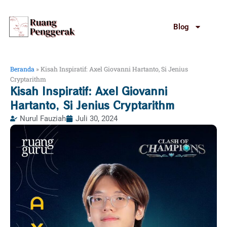
Lewati
ke
Blog
konten
Beranda
»
Kisah Inspiratif: Axel Giovanni Hartanto, Si Jenius
Cryptarithm
Kisah Inspiratif: Axel Giovanni
Hartanto, Si Jenius Cryptarithm
Nurul Fauziah
Juli 30, 2024