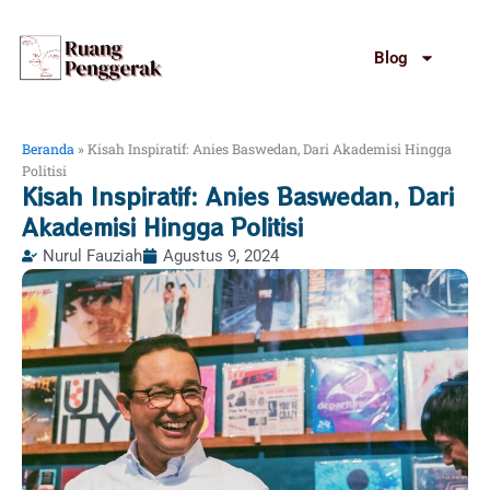
Lewati
ke
Blog
konten
Beranda
»
Kisah Inspiratif: Anies Baswedan, Dari Akademisi Hingga
Politisi
Kisah Inspiratif: Anies Baswedan, Dari
Akademisi Hingga Politisi
Nurul Fauziah
Agustus 9, 2024