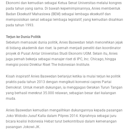
Ekonomi dan kemudian sebagai Ketua Senat Universitas melalui kongres
pada tahun yang sama. Di bawah kepemimpinannya, Anies membentuk
Badan Eksekutif Mahasiswa (BEM) sebagai lembaga eksekutif dan
memposisikan senat sebagai lembaga legislatif, yang kemudian disahkan
pada tahun 1993.
Terjun ke Dunia Politik
Sebelum memasuki dunia politik, Anies Baswedan telah menorehkan jejak
di bidang akademik dan riset. Ia pernah menjadi peneliti dan koordinator
proyek di Pusat Antar Universitas Studi Ekonomi UGM. Selain itu, Anies
juga pernah bekerja sebagai manajer riset di IPC, Inc. Chicago, hingga
mengisi posisi Direktur Riset The Indonesian Institute.
Kisah inspiratif Anies Baswedan berlanjut ketika ia mulai terjun ke politik
praktis pada tahun 2013 dengan mengikuti konvensi capres Partai
Demokrat. Untuk meraih dukungan, ia menggagas Gerakan Turun Tangan
yang berhasil merekrut 35.000 relawan, sebagian besar dari kalangan
muda.
Anies Baswedan kemudian mengalihkan dukungannya kepada pasangan
Joko Widodo-Jusuf Kalla dalam Pilpres 2014. Kiprahnya sebagai juru
bicara koalisi Indonesia Hebat turut berkontribusi dalam kemenangan
pasangan Jokowi-JK.