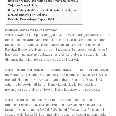
Berkuliah di UGM dan Aktif dalam Organisasi Kampus
Terjun ke Dunia Politik
Ditunjuk Menjadi Menteri Pendidikan dan Kebudayaan
Menjadi Gubernur DKI Jakarta
Kandidat Kuat sebagai Capres 2024
Profil dan Masa kecil Anies Baswedan
Anies Baswedan lahir pada tanggal 7 Mei 1969 di Kuningan, Jawa Barat. Ia
berasal dari keluarga yang memiliki sejarah kuat dalam pendidikan dan
nasionalisme. Ayahnya, Rasyid Baswedan, adalah seorang dosen di
Fakultas Ekonomi Universitas Islam Indonesia. Sementara kakeknya, A. R.
Baswedan, merupakan pahlawan nasional yang dikenal sebagai jurnalis,
diplomat, dan tokoh pejuang kemerdekaan Indonesia.
Anies dibesarkan di Yogyakarta, tempat ibunya, Prof. Dr. Hj. Aliyah Rasyid
Baswedan, aktif dalam kegiatan sosial dan pendidikan. Sejak kecil, Anies
menunjukkan minat yang kuat dalam berbagai kegiatan. Di usia lima
tahun, ia bersekolah di Taman Kanak-kanak Masjid Syuhada, lalu
melanjutkan pendidikan di Sekolah Dasar Laboratorium, Yogyakarta.
Anies dikenal sebagai anak yang mudah bergaul dan aktif dalam
organisasi, seperti OSIS, saat bersekolah di SMP Negeri 5 Yogyakarta.
Selanjutnya, pada masa SMA di SMA Negeri 2 Yogyakarta, Anies terpilih
sebagai wakil ketua OSIS dan mengikuti pelatihan kepemimpinan tingkat