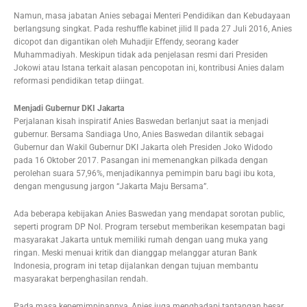
Namun, masa jabatan Anies sebagai Menteri Pendidikan dan Kebudayaan
berlangsung singkat. Pada reshuffle kabinet jilid II pada 27 Juli 2016, Anies
dicopot dan digantikan oleh Muhadjir Effendy, seorang kader
Muhammadiyah. Meskipun tidak ada penjelasan resmi dari Presiden
Jokowi atau Istana terkait alasan pencopotan ini, kontribusi Anies dalam
reformasi pendidikan tetap diingat.
Menjadi Gubernur DKI Jakarta
Perjalanan kisah inspiratif Anies Baswedan berlanjut saat ia menjadi
gubernur. Bersama Sandiaga Uno, Anies Baswedan dilantik sebagai
Gubernur dan Wakil Gubernur DKI Jakarta oleh Presiden Joko Widodo
pada 16 Oktober 2017. Pasangan ini memenangkan pilkada dengan
perolehan suara 57,96%, menjadikannya pemimpin baru bagi ibu kota,
dengan mengusung jargon “Jakarta Maju Bersama”.
Ada beberapa kebijakan Anies Baswedan yang mendapat sorotan public,
seperti program DP Nol. Program tersebut memberikan kesempatan bagi
masyarakat Jakarta untuk memiliki rumah dengan uang muka yang
ringan. Meski menuai kritik dan dianggap melanggar aturan Bank
Indonesia, program ini tetap dijalankan dengan tujuan membantu
masyarakat berpenghasilan rendah.
Pada masa kepemimpinannya, Anies juga menghadapi tantangan besar