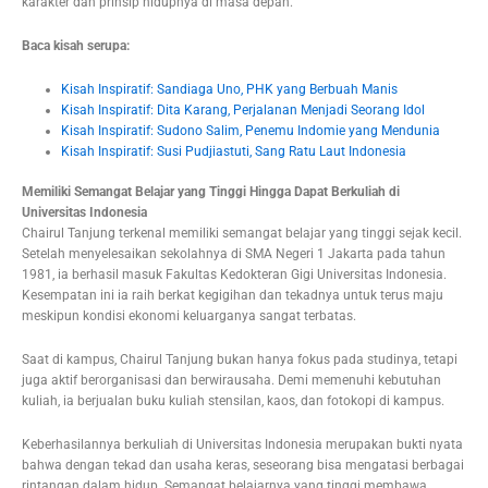
karakter dan prinsip hidupnya di masa depan.
Baca kisah serupa:
Kisah Inspiratif: Sandiaga Uno, PHK yang Berbuah Manis
Kisah Inspiratif: Dita Karang, Perjalanan Menjadi Seorang Idol
Kisah Inspiratif: Sudono Salim, Penemu Indomie yang Mendunia
Kisah Inspiratif: Susi Pudjiastuti, Sang Ratu Laut Indonesia
Memiliki Semangat Belajar yang Tinggi Hingga Dapat Berkuliah di
Universitas Indonesia
Chairul Tanjung terkenal memiliki semangat belajar yang tinggi sejak kecil.
Setelah menyelesaikan sekolahnya di SMA Negeri 1 Jakarta pada tahun
1981, ia berhasil masuk Fakultas Kedokteran Gigi Universitas Indonesia.
Kesempatan ini ia raih berkat kegigihan dan tekadnya untuk terus maju
meskipun kondisi ekonomi keluarganya sangat terbatas.
Saat di kampus, Chairul Tanjung bukan hanya fokus pada studinya, tetapi
juga aktif berorganisasi dan berwirausaha. Demi memenuhi kebutuhan
kuliah, ia berjualan buku kuliah stensilan, kaos, dan fotokopi di kampus.
Keberhasilannya berkuliah di Universitas Indonesia merupakan bukti nyata
bahwa dengan tekad dan usaha keras, seseorang bisa mengatasi berbagai
rintangan dalam hidup. Semangat belajarnya yang tinggi membawa