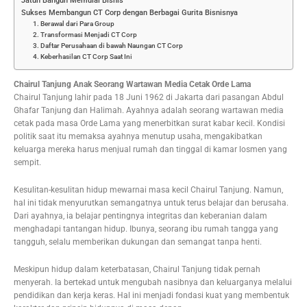
Jatuh Bangun Memulai Bisnis
Sukses Membangun CT Corp dengan Berbagai Gurita Bisnisnya
1. Berawal dari Para Group
2. Transformasi Menjadi CT Corp
3. Daftar Perusahaan di bawah Naungan CT Corp
4. Keberhasilan CT Corp Saat Ini
Chairul Tanjung Anak Seorang Wartawan Media Cetak Orde Lama
Chairul Tanjung lahir pada 18 Juni 1962 di Jakarta dari pasangan Abdul
Ghafar Tanjung dan Halimah. Ayahnya adalah seorang wartawan media
cetak pada masa Orde Lama yang menerbitkan surat kabar kecil. Kondisi
politik saat itu memaksa ayahnya menutup usaha, mengakibatkan
keluarga mereka harus menjual rumah dan tinggal di kamar losmen yang
sempit.
Kesulitan-kesulitan hidup mewarnai masa kecil Chairul Tanjung. Namun,
hal ini tidak menyurutkan semangatnya untuk terus belajar dan berusaha.
Dari ayahnya, ia belajar pentingnya integritas dan keberanian dalam
menghadapi tantangan hidup. Ibunya, seorang ibu rumah tangga yang
tangguh, selalu memberikan dukungan dan semangat tanpa henti.
Meskipun hidup dalam keterbatasan, Chairul Tanjung tidak pernah
menyerah. Ia bertekad untuk mengubah nasibnya dan keluarganya melalui
pendidikan dan kerja keras. Hal ini menjadi fondasi kuat yang membentuk