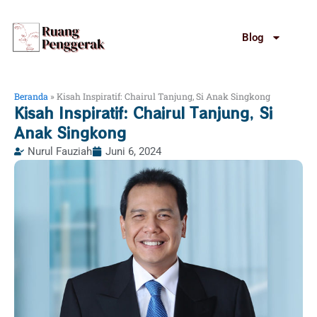
Lewati
ke
Blog
konten
Beranda
»
Kisah Inspiratif: Chairul Tanjung, Si Anak Singkong
Kisah Inspiratif: Chairul Tanjung, Si
Anak Singkong
Nurul Fauziah
Juni 6, 2024