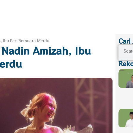
Cari
h, Ibu Peri Bersuara Merdu
: Nadin Amizah, Ibu
Search
Merdu
Reko