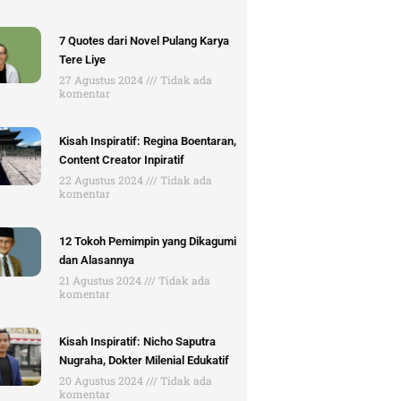
7 Quotes dari Novel Pulang Karya
Tere Liye
27 Agustus 2024
Tidak ada
komentar
Kisah Inspiratif: Regina Boentaran,
Content Creator Inpiratif
22 Agustus 2024
Tidak ada
komentar
12 Tokoh Pemimpin yang Dikagumi
dan Alasannya
21 Agustus 2024
Tidak ada
komentar
Kisah Inspiratif: Nicho Saputra
Nugraha, Dokter Milenial Edukatif
20 Agustus 2024
Tidak ada
komentar