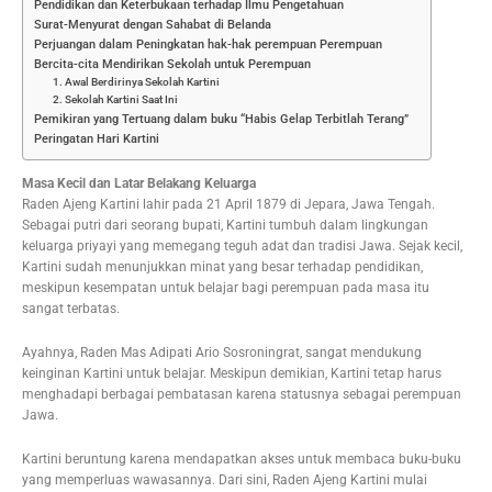
Pendidikan dan Keterbukaan terhadap Ilmu Pengetahuan
Surat-Menyurat dengan Sahabat di Belanda
Perjuangan dalam Peningkatan hak-hak perempuan Perempuan
Bercita-cita Mendirikan Sekolah untuk Perempuan
1. Awal Berdirinya Sekolah Kartini
2. Sekolah Kartini Saat Ini
Pemikiran yang Tertuang dalam buku “Habis Gelap Terbitlah Terang”
Peringatan Hari Kartini
Masa Kecil dan Latar Belakang Keluarga
Raden Ajeng Kartini lahir pada 21 April 1879 di Jepara, Jawa Tengah.
Sebagai putri dari seorang bupati, Kartini tumbuh dalam lingkungan
keluarga priyayi yang memegang teguh adat dan tradisi Jawa. Sejak kecil,
Kartini sudah menunjukkan minat yang besar terhadap pendidikan,
meskipun kesempatan untuk belajar bagi perempuan pada masa itu
sangat terbatas.
Ayahnya, Raden Mas Adipati Ario Sosroningrat, sangat mendukung
keinginan Kartini untuk belajar. Meskipun demikian, Kartini tetap harus
menghadapi berbagai pembatasan karena statusnya sebagai perempuan
Jawa.
Kartini beruntung karena mendapatkan akses untuk membaca buku-buku
yang memperluas wawasannya. Dari sini, Raden Ajeng Kartini mulai