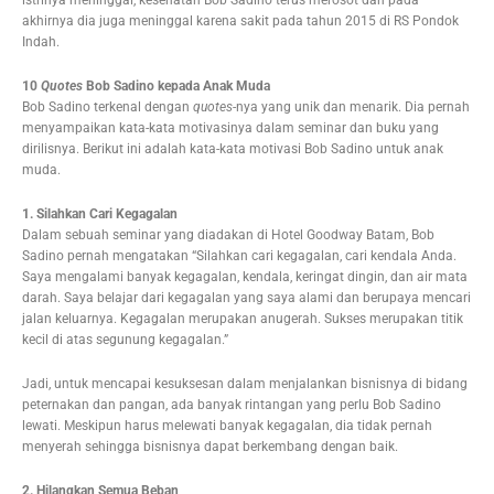
istrinya meninggal, kesehatan Bob Sadino terus merosot dan pada
akhirnya dia juga meninggal karena sakit pada tahun 2015 di RS Pondok
Indah.
10
Quotes
Bob Sadino kepada Anak Muda
Bob Sadino terkenal dengan
quotes
-nya yang unik dan menarik. Dia pernah
menyampaikan kata-kata motivasinya dalam seminar dan buku yang
dirilisnya. Berikut ini adalah kata-kata motivasi Bob Sadino untuk anak
muda.
1. Silahkan Cari Kegagalan
Dalam sebuah seminar yang diadakan di Hotel Goodway Batam, Bob
Sadino pernah mengatakan “Silahkan cari kegagalan, cari kendala Anda.
Saya mengalami banyak kegagalan, kendala, keringat dingin, dan air mata
darah. Saya belajar dari kegagalan yang saya alami dan berupaya mencari
jalan keluarnya. Kegagalan merupakan anugerah. Sukses merupakan titik
kecil di atas segunung kegagalan.”
Jadi, untuk mencapai kesuksesan dalam menjalankan bisnisnya di bidang
peternakan dan pangan, ada banyak rintangan yang perlu Bob Sadino
lewati. Meskipun harus melewati banyak kegagalan, dia tidak pernah
menyerah sehingga bisnisnya dapat berkembang dengan baik.
2. Hilangkan Semua Beban