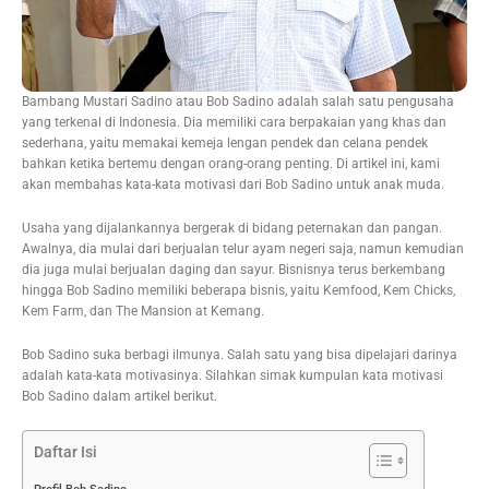
Bambang Mustari Sadino atau Bob Sadino adalah salah satu pengusaha
yang terkenal di Indonesia. Dia memiliki cara berpakaian yang khas dan
sederhana, yaitu memakai kemeja lengan pendek dan celana pendek
bahkan ketika bertemu dengan orang-orang penting. Di artikel ini, kami
akan membahas kata-kata motivasi dari Bob Sadino untuk anak muda.
Usaha yang dijalankannya bergerak di bidang peternakan dan pangan.
Awalnya, dia mulai dari berjualan telur ayam negeri saja, namun kemudian
dia juga mulai berjualan daging dan sayur. Bisnisnya terus berkembang
hingga Bob Sadino memiliki beberapa bisnis, yaitu Kemfood, Kem Chicks,
Kem Farm, dan The Mansion at Kemang.
Bob Sadino suka berbagi ilmunya. Salah satu yang bisa dipelajari darinya
adalah kata-kata motivasinya. Silahkan simak kumpulan kata motivasi
Bob Sadino dalam artikel berikut.
Daftar Isi