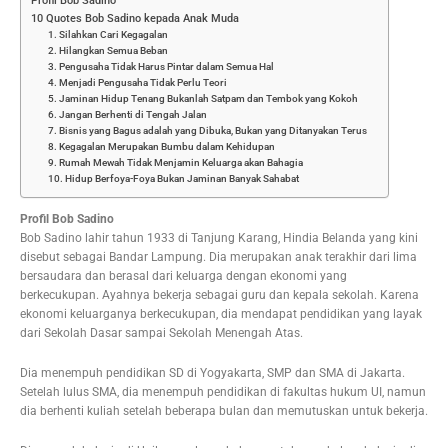
Profil Bob Sadino
10 Quotes Bob Sadino kepada Anak Muda
1. Silahkan Cari Kegagalan
2. Hilangkan Semua Beban
3. Pengusaha Tidak Harus Pintar dalam Semua Hal
4. Menjadi Pengusaha Tidak Perlu Teori
5. Jaminan Hidup Tenang Bukanlah Satpam dan Tembok yang Kokoh
6. Jangan Berhenti di Tengah Jalan
7. Bisnis yang Bagus adalah yang Dibuka, Bukan yang Ditanyakan Terus
8. Kegagalan Merupakan Bumbu dalam Kehidupan
9. Rumah Mewah Tidak Menjamin Keluarga akan Bahagia
10. Hidup Berfoya-Foya Bukan Jaminan Banyak Sahabat
Profil Bob Sadino
Bob Sadino lahir tahun 1933 di Tanjung Karang, Hindia Belanda yang kini
disebut sebagai Bandar Lampung. Dia merupakan anak terakhir dari lima
bersaudara dan berasal dari keluarga dengan ekonomi yang
berkecukupan. Ayahnya bekerja sebagai guru dan kepala sekolah. Karena
ekonomi keluarganya berkecukupan, dia mendapat pendidikan yang layak
dari Sekolah Dasar sampai Sekolah Menengah Atas.
Dia menempuh pendidikan SD di Yogyakarta, SMP dan SMA di Jakarta.
Setelah lulus SMA, dia menempuh pendidikan di fakultas hukum UI, namun
dia berhenti kuliah setelah beberapa bulan dan memutuskan untuk bekerja.