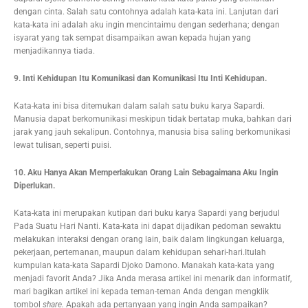
dengan cinta. Salah satu contohnya adalah kata-kata ini. Lanjutan dari
kata-kata ini adalah aku ingin mencintaimu dengan sederhana; dengan
isyarat yang tak sempat disampaikan awan kepada hujan yang
menjadikannya tiada.
9. Inti Kehidupan Itu Komunikasi dan Komunikasi Itu Inti Kehidupan.
Kata-kata ini bisa ditemukan dalam salah satu buku karya Sapardi.
Manusia dapat berkomunikasi meskipun tidak bertatap muka, bahkan dari
jarak yang jauh sekalipun. Contohnya, manusia bisa saling berkomunikasi
lewat tulisan, seperti puisi.
10. Aku Hanya Akan Memperlakukan Orang Lain Sebagaimana Aku Ingin
Diperlukan.
Kata-kata ini merupakan kutipan dari buku karya Sapardi yang berjudul
Pada Suatu Hari Nanti. Kata-kata ini dapat dijadikan pedoman sewaktu
melakukan interaksi dengan orang lain, baik dalam lingkungan keluarga,
pekerjaan, pertemanan, maupun dalam kehidupan sehari-hari.Itulah
kumpulan kata-kata Sapardi Djoko Damono. Manakah kata-kata yang
menjadi favorit Anda? Jika Anda merasa artikel ini menarik dan informatif,
mari bagikan artikel ini kepada teman-teman Anda dengan mengklik
tombol
share.
Apakah ada pertanyaan yang ingin Anda sampaikan?