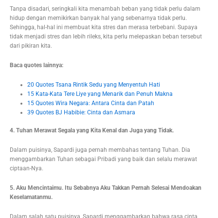
Tanpa disadari, seringkali kita menambah beban yang tidak perlu dalam
hidup dengan memikirkan banyak hal yang sebenarnya tidak perlu.
Sehingga, hal-hal ini membuat kita stres dan merasa terbebani. Supaya
tidak menjadi stres dan lebih rileks, kita perlu melepaskan beban tersebut
dari pikiran kita.
Baca quotes lainnya:
20 Quotes Tsana Rintik Sedu yang Menyentuh Hati
15 Kata-Kata Tere Liye yang Menarik dan Penuh Makna
15 Quotes Wira Negara: Antara Cinta dan Patah
39 Quotes BJ Habibie: Cinta dan Asmara
4. Tuhan Merawat Segala yang Kita Kenal dan Juga yang Tidak.
Dalam puisinya, Sapardi juga pernah membahas tentang Tuhan. Dia
menggambarkan Tuhan sebagai Pribadi yang baik dan selalu merawat
ciptaan-Nya.
5. Aku Mencintaimu. Itu Sebabnya Aku Takkan Pernah Selesai Mendoakan
Keselamatanmu.
Dalam salah satu puisinya, Sapardi menggambarkan bahwa rasa cinta