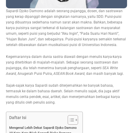
Sapardi Djoko Damono adalah seorang pujangga, dosen, dan sastrawan
yang kerap dipanggil dengan singkatan namanya, yaitu SDD. Puisi-puisi
yang dibuatnya sederhana namun sarat akan makna. Bahkan, beberapa
karya puisinya sangat terkenal di kalangan sastrawan dan masyarakat
umum, seperti puisi yang berjudul “Aku Ingin”, “Pada Suatu Hari Nanti”,
“Hujan Bulan Juni”, dan sebagainya. Puisi-puisi karyanya semakin terkenal
setelah dibawakan dalam musikalisasi puisi di Universitas Indonesia.
Kegemarannya dalam dunia sastra diawali dengan menulis karya-karya
yang diterbitkan di majalah-majalah. Sebagai seorang sastrawan dan
pujangga, dia telah menerima banyak penghargaan, seperti
SEA Write
Award,
Anugerah Puisi Putra,
ASEAN Book Award,
dan masih banyak lagi.
Sajak-sajak karya Sapardi sudah diterjemahkan ke banyak bahasa,
termasuk ke dalam bahasa daerah. Selain menulis sajak, dia juga aktif
menulis cerita pendek, esai, artikel, dan menerjemahkan berbagai karya
yang ditulis oleh penulis asing.
Daftar Isi
Mengenal Lebih Dekat Sapardi Djoko Damono