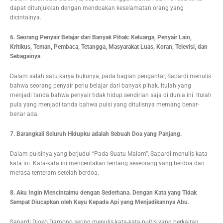
dapat ditunjukkan dengan mendoakan keselamatan orang yang
dicintainya.
6. Seorang Penyair Belajar dari Banyak Pihak: Keluarga, Penyair Lain,
Kritikus, Teman, Pembaca, Tetangga, Masyarakat Luas, Koran, Televisi, dan
Sebagainya
Dalam salah satu karya bukunya, pada bagian pengantar, Sapardi menulis
bahwa seorang penyair perlu belajar dari banyak pihak. Itulah yang
menjadi tanda bahwa penyair tidak hidup sendirian saja di dunia ini. Itulah
pula yang menjadi tanda bahwa puisi yang ditulisnya memang benar-
benar ada.
7. Barangkali Seluruh Hidupku adalah Sebuah Doa yang Panjang.
Dalam puisinya yang berjudul “Pada Suatu Malam”, Sapardi menulis kata-
kata ini. Kata-kata ini menceritakan tentang seseorang yang berdoa dan
merasa tenteram setelah berdoa.
8. Aku Ingin Mencintaimu dengan Sederhana. Dengan Kata yang Tidak
Sempat Diucapkan oleh Kayu Kepada Api yang Menjadikannya Abu.
Sapardi Djoko Damono sering menulis kata-kata puitis yang berkaitan