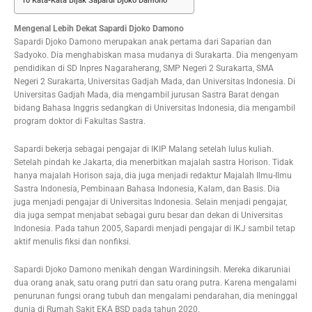
10 Kata-Kata Bijak Sapardi Djoko Damono
Mengenal Lebih Dekat Sapardi Djoko Damono
Sapardi Djoko Damono merupakan anak pertama dari Saparian dan
Sadyoko. Dia menghabiskan masa mudanya di Surakarta. Dia mengenyam
pendidikan di SD Inpres Nagaraherang, SMP Negeri 2 Surakarta, SMA
Negeri 2 Surakarta, Universitas Gadjah Mada, dan Universitas Indonesia. Di
Universitas Gadjah Mada, dia mengambil jurusan Sastra Barat dengan
bidang Bahasa Inggris sedangkan di Universitas Indonesia, dia mengambil
program doktor di Fakultas Sastra.
Sapardi bekerja sebagai pengajar di IKIP Malang setelah lulus kuliah.
Setelah pindah ke Jakarta, dia menerbitkan majalah sastra Horison. Tidak
hanya majalah Horison saja, dia juga menjadi redaktur Majalah Ilmu-Ilmu
Sastra Indonesia, Pembinaan Bahasa Indonesia, Kalam, dan Basis. Dia
juga menjadi pengajar di Universitas Indonesia. Selain menjadi pengajar,
dia juga sempat menjabat sebagai guru besar dan dekan di Universitas
Indonesia. Pada tahun 2005, Sapardi menjadi pengajar di IKJ sambil tetap
aktif menulis fiksi dan nonfiksi.
Sapardi Djoko Damono menikah dengan Wardiningsih. Mereka dikaruniai
dua orang anak, satu orang putri dan satu orang putra. Karena mengalami
penurunan fungsi orang tubuh dan mengalami pendarahan, dia meninggal
dunia di Rumah Sakit EKA BSD pada tahun 2020.