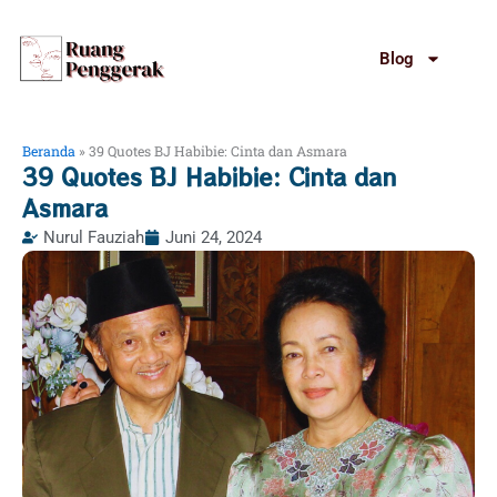
Lewati
ke
Blog
konten
Beranda
»
39 Quotes BJ Habibie: Cinta dan Asmara
39 Quotes BJ Habibie: Cinta dan
Asmara
Nurul Fauziah
Juni 24, 2024