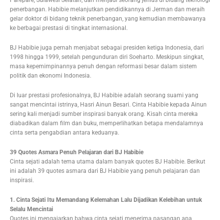
penerbangan. Habibie melanjutkan pendidikannya di Jerman dan meraih
gelar doktor di bidang teknik penerbangan, yang kemudian membawanya
ke berbagai prestasi di tingkat internasional.
BJ Habibie juga pernah menjabat sebagai presiden ketiga Indonesia, dari
1998 hingga 1999, setelah pengunduran diri Soeharto. Meskipun singkat,
masa kepemimpinannya penuh dengan reformasi besar dalam sistem
politik dan ekonomi Indonesia.
Di luar prestasi profesionalnya, BJ Habibie adalah seorang suami yang
sangat mencintai istrinya, Hasri Ainun Besari. Cinta Habibie kepada Ainun
sering kali menjadi sumber inspirasi banyak orang. Kisah cinta mereka
diabadikan dalam film dan buku, memperlihatkan betapa mendalamnya
cinta serta pengabdian antara keduanya.
39 Quotes Asmara Penuh Pelajaran dari BJ Habibie
Cinta sejati adalah tema utama dalam banyak quotes BJ Habibie. Berikut
ini adalah 39 quotes asmara dari BJ Habibie yang penuh pelajaran dan
inspirasi.
1. Cinta Sejati Itu Memandang Kelemahan Lalu Dijadikan Kelebihan untuk
Selalu Mencintai
Quotes ini mengajarkan bahwa cinta sejati menerima pasangan apa