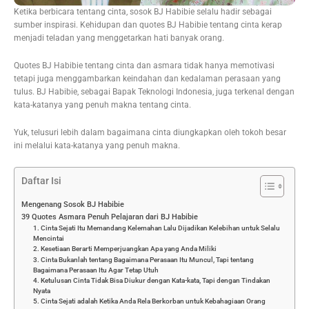
Ketika berbicara tentang cinta, sosok BJ Habibie selalu hadir sebagai
sumber inspirasi. Kehidupan dan quotes BJ Habibie tentang cinta kerap
menjadi teladan yang menggetarkan hati banyak orang.
Quotes BJ Habibie tentang cinta dan asmara tidak hanya memotivasi
tetapi juga menggambarkan keindahan dan kedalaman perasaan yang
tulus. BJ Habibie, sebagai Bapak Teknologi Indonesia, juga terkenal dengan
kata-katanya yang penuh makna tentang cinta.
Yuk, telusuri lebih dalam bagaimana cinta diungkapkan oleh tokoh besar
ini melalui kata-katanya yang penuh makna.
Daftar Isi
Mengenang Sosok BJ Habibie
39 Quotes Asmara Penuh Pelajaran dari BJ Habibie
1. Cinta Sejati Itu Memandang Kelemahan Lalu Dijadikan Kelebihan untuk Selalu
Mencintai
2. Kesetiaan Berarti Memperjuangkan Apa yang Anda Miliki
3. Cinta Bukanlah tentang Bagaimana Perasaan Itu Muncul, Tapi tentang
Bagaimana Perasaan Itu Agar Tetap Utuh
4. Ketulusan Cinta Tidak Bisa Diukur dengan Kata-kata, Tapi dengan Tindakan
Nyata
5. Cinta Sejati adalah Ketika Anda Rela Berkorban untuk Kebahagiaan Orang