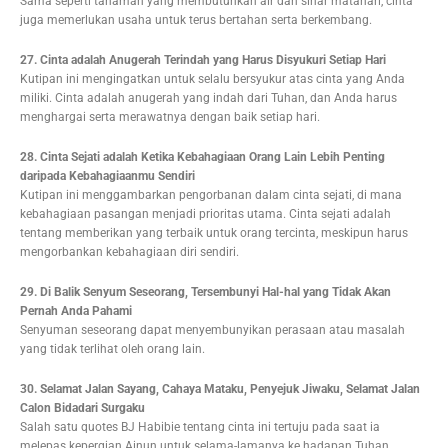
Sama seperti tanaman yang membutuhkan air dan sinar matahari, cinta
juga memerlukan usaha untuk terus bertahan serta berkembang.
27. Cinta adalah Anugerah Terindah yang Harus Disyukuri Setiap Hari
Kutipan ini mengingatkan untuk selalu bersyukur atas cinta yang Anda
miliki. Cinta adalah anugerah yang indah dari Tuhan, dan Anda harus
menghargai serta merawatnya dengan baik setiap hari.
28. Cinta Sejati adalah Ketika Kebahagiaan Orang Lain Lebih Penting
daripada Kebahagiaanmu Sendiri
Kutipan ini menggambarkan pengorbanan dalam cinta sejati, di mana
kebahagiaan pasangan menjadi prioritas utama. Cinta sejati adalah
tentang memberikan yang terbaik untuk orang tercinta, meskipun harus
mengorbankan kebahagiaan diri sendiri.
29. Di Balik Senyum Seseorang, Tersembunyi Hal-hal yang Tidak Akan
Pernah Anda Pahami
Senyuman seseorang dapat menyembunyikan perasaan atau masalah
yang tidak terlihat oleh orang lain.
30. Selamat Jalan Sayang, Cahaya Mataku, Penyejuk Jiwaku, Selamat Jalan
Calon Bidadari Surgaku
Salah satu quotes BJ Habibie tentang cinta ini tertuju pada saat ia
melepas kepergian Ainun untuk selama-lamanya ke hadapan Tuhan.