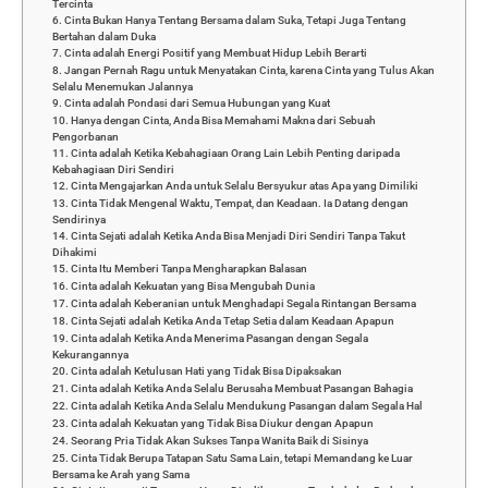
Tercinta
6. Cinta Bukan Hanya Tentang Bersama dalam Suka, Tetapi Juga Tentang
Bertahan dalam Duka
7. Cinta adalah Energi Positif yang Membuat Hidup Lebih Berarti
8. Jangan Pernah Ragu untuk Menyatakan Cinta, karena Cinta yang Tulus Akan
Selalu Menemukan Jalannya
9. Cinta adalah Pondasi dari Semua Hubungan yang Kuat
10. Hanya dengan Cinta, Anda Bisa Memahami Makna dari Sebuah
Pengorbanan
11. Cinta adalah Ketika Kebahagiaan Orang Lain Lebih Penting daripada
Kebahagiaan Diri Sendiri
12. Cinta Mengajarkan Anda untuk Selalu Bersyukur atas Apa yang Dimiliki
13. Cinta Tidak Mengenal Waktu, Tempat, dan Keadaan. Ia Datang dengan
Sendirinya
14. Cinta Sejati adalah Ketika Anda Bisa Menjadi Diri Sendiri Tanpa Takut
Dihakimi
15. Cinta Itu Memberi Tanpa Mengharapkan Balasan
16. Cinta adalah Kekuatan yang Bisa Mengubah Dunia
17. Cinta adalah Keberanian untuk Menghadapi Segala Rintangan Bersama
18. Cinta Sejati adalah Ketika Anda Tetap Setia dalam Keadaan Apapun
19. Cinta adalah Ketika Anda Menerima Pasangan dengan Segala
Kekurangannya
20. Cinta adalah Ketulusan Hati yang Tidak Bisa Dipaksakan
21. Cinta adalah Ketika Anda Selalu Berusaha Membuat Pasangan Bahagia
22. Cinta adalah Ketika Anda Selalu Mendukung Pasangan dalam Segala Hal
23. Cinta adalah Kekuatan yang Tidak Bisa Diukur dengan Apapun
24. Seorang Pria Tidak Akan Sukses Tanpa Wanita Baik di Sisinya
25. Cinta Tidak Berupa Tatapan Satu Sama Lain, tetapi Memandang ke Luar
Bersama ke Arah yang Sama