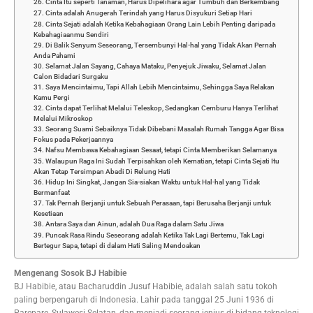
26. Cinta Itu seperti Tanaman, Harus Dipelihara agar Tumbuh dan Berkembang
27. Cinta adalah Anugerah Terindah yang Harus Disyukuri Setiap Hari
28. Cinta Sejati adalah Ketika Kebahagiaan Orang Lain Lebih Penting daripada
Kebahagiaanmu Sendiri
29. Di Balik Senyum Seseorang, Tersembunyi Hal-hal yang Tidak Akan Pernah
Anda Pahami
30. Selamat Jalan Sayang, Cahaya Mataku, Penyejuk Jiwaku, Selamat Jalan
Calon Bidadari Surgaku
31. Saya Mencintaimu, Tapi Allah Lebih Mencintaimu, Sehingga Saya Relakan
Kamu Pergi
32. Cinta dapat Terlihat Melalui Teleskop, Sedangkan Cemburu Hanya Terlihat
Melalui Mikroskop
33. Seorang Suami Sebaiknya Tidak Dibebani Masalah Rumah Tangga Agar Bisa
Fokus pada Pekerjaannya
34. Nafsu Membawa Kebahagiaan Sesaat, tetapi Cinta Memberikan Selamanya
35. Walaupun Raga Ini Sudah Terpisahkan oleh Kematian, tetapi Cinta Sejati Itu
Akan Tetap Tersimpan Abadi Di Relung Hati
36. Hidup Ini Singkat, Jangan Sia-siakan Waktu untuk Hal-hal yang Tidak
Bermanfaat
37. Tak Pernah Berjanji untuk Sebuah Perasaan, tapi Berusaha Berjanji untuk
Kesetiaan
38. Antara Saya dan Ainun, adalah Dua Raga dalam Satu Jiwa
39. Puncak Rasa Rindu Seseorang adalah Ketika Tak Lagi Bertemu, Tak Lagi
Bertegur Sapa, tetapi di dalam Hati Saling Mendoakan
Mengenang Sosok BJ Habibie
BJ Habibie, atau Bacharuddin Jusuf Habibie, adalah salah satu tokoh
paling berpengaruh di Indonesia. Lahir pada tanggal 25 Juni 1936 di
Parepare, Sulawesi Selatan, dan menjadi seorang jenius di bidang teknologi