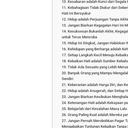
10. Kesabaran adalah Kunci dari Segal
11. Kebahagiaan Tidak Diukur dari Seber
Hati Ini Bersyukur
12. Hidup adalah Perjuangan Tanpa Akhi
13. Jangan Biarkan Kegagalan Hari Ini
14. Kesuksesan Bukanlah Akhir, Kegaga
untuk Terus Mencoba
15. Hidup Ini Singkat, Jangan Habiskan 
16. Kehidupan yang Berharga adalah Keh
17. Setiap Langkah Kecil Menuju Kebaik
18. Kebaikan Hati adalah Sumber Kebaha
19. Tidak Ada Sesuatu yang Lebih Merus
20. Banyak Orang yang Mampu Mengalah
Sendiri
21. Keberanian adalah Harga Diri, dan 
22. Hidup adalah Anugerah, dan Setiap 
23. Jangan Biarkan Kesibukan Menghala
24. Ketenangan Hati adalah Kekayaan yan
25. Belajarlah dari Kesalahan Masa Lal
26. Orang Paling Kuat adalah Mereka 
27. Jangan Pernah Merobohkan Pagar T
Mengabaikan Tuntunan Kebaikan Tanpa 