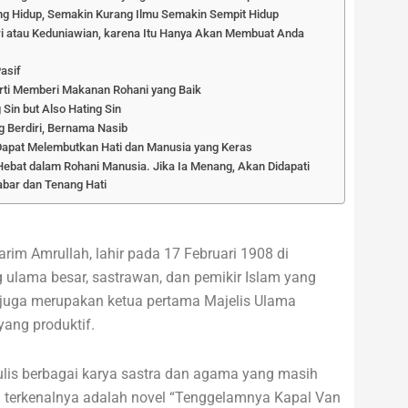
g Hidup, Semakin Kurang Ilmu Semakin Sempit Hidup
eri atau Keduniawian, karena Itu Hanya Akan Membuat Anda
Pasif
rti Memberi Makanan Rohani yang Baik
Sin but Also Hating Sin
g Berdiri, Bernama Nasib
Dapat Melembutkan Hati dan Manusia yang Keras
 Hebat dalam Rohani Manusia. Jika Ia Menang, Akan Didapati
Sabar dan Tenang Hati
rim Amrullah, lahir pada 17 Februari 1908 di
 ulama besar, sastrawan, dan pemikir Islam yang
 juga merupakan ketua pertama Majelis Ulama
yang produktif.
is berbagai karya sastra dan agama yang masih
ya terkenalnya adalah novel “Tenggelamnya Kapal Van