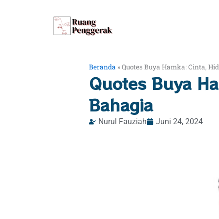
Lewati
ke
konten
Beranda
»
Quotes Buya Hamka: Cinta, Hi
Quotes Buya Ha
Bahagia
Nurul Fauziah
Juni 24, 2024