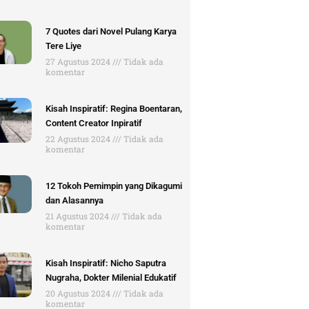
7 Quotes dari Novel Pulang Karya
Tere Liye
27 Agustus 2024
Tidak ada
komentar
Kisah Inspiratif: Regina Boentaran,
Content Creator Inpiratif
22 Agustus 2024
Tidak ada
komentar
12 Tokoh Pemimpin yang Dikagumi
dan Alasannya
21 Agustus 2024
Tidak ada
komentar
Kisah Inspiratif: Nicho Saputra
Nugraha, Dokter Milenial Edukatif
20 Agustus 2024
Tidak ada
komentar