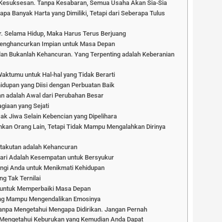
a Kesuksesan. Tanpa Kesabaran, Semua Usaha Akan Sia-Sia
apa Banyak Harta yang Dimiliki, Tetapi dari Seberapa Tulus
r. Selama Hidup, Maka Harus Terus Berjuang
 Menghancurkan Impian untuk Masa Depan
lan Bukanlah Kehancuran. Yang Terpenting adalah Keberanian
Waktumu untuk Hal-hal yang Tidak Berarti
idupan yang Diisi dengan Perbuatan Baik
an adalah Awal dari Perubahan Besar
giaan yang Sejati
ak Jiwa Selain Kebencian yang Dipelihara
kan Orang Lain, Tetapi Tidak Mampu Mengalahkan Dirinya
Ketakutan adalah Kehancuran
Hari Adalah Kesempatan untuk Bersyukur
ngi Anda untuk Menikmati Kehidupan
g Tak Ternilai
u untuk Memperbaiki Masa Depan
yang Mampu Mengendalikan Emosinya
anpa Mengetahui Mengapa Didirikan. Jangan Pernah
Mengetahui Keburukan yang Kemudian Anda Dapat