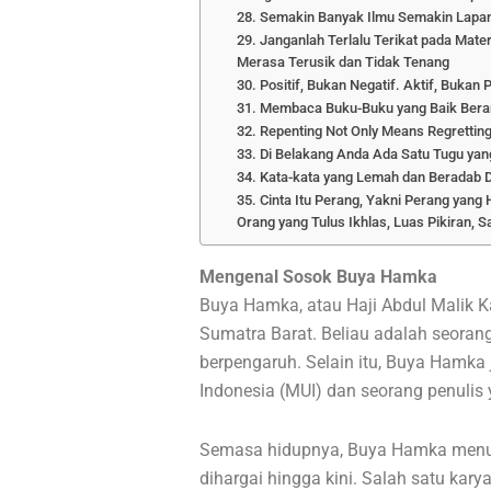
28. Semakin Banyak Ilmu Semakin Lapan
29. Janganlah Terlalu Terikat pada Mat
Merasa Terusik dan Tidak Tenang
30. Positif, Bukan Negatif. Aktif, Bukan 
31. Membaca Buku-Buku yang Baik Bera
32. Repenting Not Only Means Regretting 
33. Di Belakang Anda Ada Satu Tugu yan
34. Kata-kata yang Lemah dan Beradab 
35. Cinta Itu Perang, Yakni Perang yang
Orang yang Tulus Ikhlas, Luas Pikiran, 
Mengenal Sosok Buya Hamka
Buya Hamka, atau Haji Abdul Malik Ka
Sumatra Barat. Beliau adalah seorang
berpengaruh. Selain itu, Buya Hamka
Indonesia (MUI) dan seorang penulis 
Semasa hidupnya, Buya Hamka menul
dihargai hingga kini. Salah satu kar