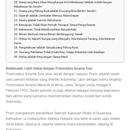
20. Seseorang Baru Akan Menghargai Arti Kebebasan Setelah Ia Kehilangan
Kebebasan Itu Sendiri
21. Orang yang Paling Kuat adalah Dia yang Bisa Berdiri Sendiri
22. Sejarah adalah Jembatan Menuju Masa Depan
23. Sastra adalah Cermin Kehidupan
24. Kemajuan Tidak Akan Pernah Tercapai Tanpa Pengorbanan
25. Kebenaran Tidak Membutuhkan Banyak Kata
26. Berani Berbuat, Harus Berani Bertanggung Jawab
27. Hidup Ini Seperti Sungai yang Mengalir, Ada Kalanya Tenang, Ada Kalanya
Deras
28. Pengetahuan adalah Senjata yang Paling Kuat.
29. Seorang Pahlawan Tidak Dilahirkan, Tetapi Dibentuk oleh Keadaan
30. Hidup adalah Perjuangan Tanpa Henti
Berkenalan Lebih Dekat dengan Pramoedya Ananta Toer
Pramoedya Ananta Toer, atau akrab dengan sapaan Pram, adalah salah
satu penulis terbesar yang dimiliki Indonesia. Lahir dengan nama lengkap
Pramoedya Ananta Mastoer di Blora, Jawa Tengah, pada tanggal 6
Februari 1925. Selain penulis, ia juga dikenal sebagai seorang sejarawan
dan aktivis yang karyanya mencerminkan realitas sosial dan politik
Indonesia.
Pram mengenyam pendidikan Sekolah Kejuruan Radio di Surabaya.
Kemudian, ia melanjutkan bekerja menjadi juru ketik di salah satu media
surat kabar Jepang di Jakarta selama masa pendudukan Jepang di
Indonesia.