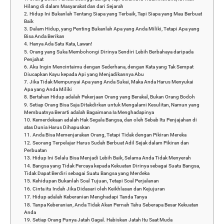
Hilang di dalam Masyarakat dan dari Sejarah
2. Hidup Ini Bukanlah Tentang Siapa yang Terbaik, Tapi Siapa yang Mau Berbuat
Baik
3. Dalam Hidup, yang Penting Bukanlah Apa yang Anda Miliki, Tetapi Apa yang
Bisa Anda Berikan
4. Hanya Ada Satu Kata, Lawan!
5. Orang yang Suka Membohongi Dirinya Sendiri Lebih Berbahaya daripada
Penjahat
6. Aku Ingin Mencintaimu dengan Sederhana, dengan Kata yang Tak Sempat
Diucapkan Kayu kepada Api yang Menjadikannya Abu
7. Jika Tidak Mempunyai Apa yang Anda Sukai, Maka Anda Harus Menyukai
Apa yang Anda Miliki
8. Bertahan Hidup adalah Pekerjaan Orang yang Berakal, Bukan Orang Bodoh
9. Setiap Orang Bisa Saja Ditakdirkan untuk Mengalami Kesulitan, Namun yang
Membuatnya Berarti adalah Bagaimana Ia Menghadapinya
10. Kemerdekaan adalah Hak Segala Bangsa, dan oleh Sebab Itu Penjajahan di
atas Dunia Harus Dihapuskan
11. Anda Bisa Memenjarakan Orang, Tetapi Tidak dengan Pikiran Mereka
12. Seorang Terpelajar Harus Sudah Berbuat Adil Sejak dalam Pikiran dan
Perbuatan
13. Hidup Ini Selalu Bisa Menjadi Lebih Baik, Selama Anda Tidak Menyerah
14. Bangsa yang Tidak Percaya kepada Kekuatan Dirinya sebagai Suatu Bangsa,
Tidak Dapat Berdiri sebagai Suatu Bangsa yang Merdeka
15. Kehidupan Bukanlah Soal Tujuan, Tetapi Soal Perjalanan
16. Cinta itu Indah Jika Didasari oleh Keikhlasan dan Kejujuran
17. Hidup adalah Keberanian Menghadapi Tanda Tanya
18. Tanpa Keberanian, Anda Tidak Akan Pernah Tahu Seberapa Besar Kekuatan
Anda
19. Setiap Orang Punya Jatah Gagal. Habiskan Jatah Itu Saat Muda