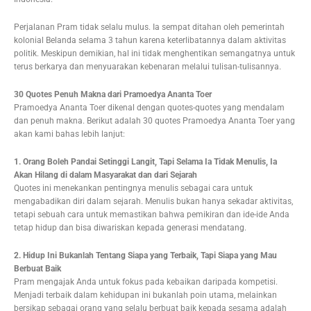
Perjalanan Pram tidak selalu mulus. Ia sempat ditahan oleh pemerintah
kolonial Belanda selama 3 tahun karena keterlibatannya dalam aktivitas
politik. Meskipun demikian, hal ini tidak menghentikan semangatnya untuk
terus berkarya dan menyuarakan kebenaran melalui tulisan-tulisannya.
30 Quotes Penuh Makna dari Pramoedya Ananta Toer
Pramoedya Ananta Toer dikenal dengan quotes-quotes yang mendalam
dan penuh makna. Berikut adalah 30 quotes Pramoedya Ananta Toer yang
akan kami bahas lebih lanjut:
1. Orang Boleh Pandai Setinggi Langit, Tapi Selama Ia Tidak Menulis, Ia
Akan Hilang di dalam Masyarakat dan dari Sejarah
Quotes ini menekankan pentingnya menulis sebagai cara untuk
mengabadikan diri dalam sejarah. Menulis bukan hanya sekadar aktivitas,
tetapi sebuah cara untuk memastikan bahwa pemikiran dan ide-ide Anda
tetap hidup dan bisa diwariskan kepada generasi mendatang.
2. Hidup Ini Bukanlah Tentang Siapa yang Terbaik, Tapi Siapa yang Mau
Berbuat Baik
Pram mengajak Anda untuk fokus pada kebaikan daripada kompetisi.
Menjadi terbaik dalam kehidupan ini bukanlah poin utama, melainkan
bersikap sebagai orang yang selalu berbuat baik kepada sesama adalah