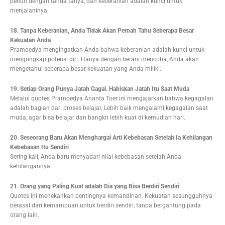
penuh dengan tanda tanya, dan keberanian adalah kunci untuk
menjalaninya.
18. Tanpa Keberanian, Anda Tidak Akan Pernah Tahu Seberapa Besar
Kekuatan Anda
Pramoedya mengingatkan Anda bahwa keberanian adalah kunci untuk
mengungkap potensi diri. Hanya dengan berani mencoba, Anda akan
mengetahui seberapa besar kekuatan yang Anda miliki.
19. Setiap Orang Punya Jatah Gagal. Habiskan Jatah Itu Saat Muda
Melalui quotes Pramoedya Ananta Toer ini mengajarkan bahwa kegagalan
adalah bagian dari proses belajar. Lebih baik mengalami kegagalan saat
muda, agar bisa belajar dan bangkit lebih kuat di kemudian hari.
20. Seseorang Baru Akan Menghargai Arti Kebebasan Setelah Ia Kehilangan
Kebebasan Itu Sendiri
Sering kali, Anda baru menyadari nilai kebebasan setelah Anda
kehilangannya.
21. Orang yang Paling Kuat adalah Dia yang Bisa Berdiri Sendiri
Quotes ini menekankan pentingnya kemandirian. Kekuatan sesungguhnya
berasal dari kemampuan untuk berdiri sendiri, tanpa bergantung pada
orang lain.