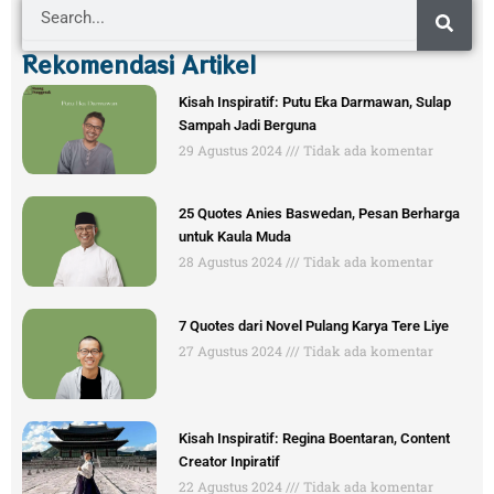
Search
Rekomendasi Artikel
Kisah Inspiratif: Putu Eka Darmawan, Sulap
Sampah Jadi Berguna
29 Agustus 2024
Tidak ada komentar
25 Quotes Anies Baswedan, Pesan Berharga
untuk Kaula Muda
28 Agustus 2024
Tidak ada komentar
7 Quotes dari Novel Pulang Karya Tere Liye
27 Agustus 2024
Tidak ada komentar
Kisah Inspiratif: Regina Boentaran, Content
Creator Inpiratif
22 Agustus 2024
Tidak ada komentar