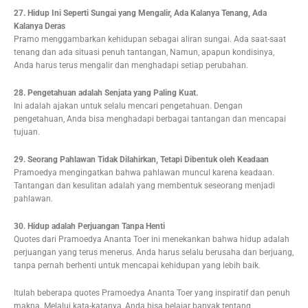
27. Hidup Ini Seperti Sungai yang Mengalir, Ada Kalanya Tenang, Ada
Kalanya Deras
Pramo menggambarkan kehidupan sebagai aliran sungai. Ada saat-saat
tenang dan ada situasi penuh tantangan, Namun, apapun kondisinya,
Anda harus terus mengalir dan menghadapi setiap perubahan.
28. Pengetahuan adalah Senjata yang Paling Kuat.
Ini adalah ajakan untuk selalu mencari pengetahuan. Dengan
pengetahuan, Anda bisa menghadapi berbagai tantangan dan mencapai
tujuan.
29. Seorang Pahlawan Tidak Dilahirkan, Tetapi Dibentuk oleh Keadaan
Pramoedya mengingatkan bahwa pahlawan muncul karena keadaan.
Tantangan dan kesulitan adalah yang membentuk seseorang menjadi
pahlawan.
30. Hidup adalah Perjuangan Tanpa Henti
Quotes dari Pramoedya Ananta Toer ini menekankan bahwa hidup adalah
perjuangan yang terus menerus. Anda harus selalu berusaha dan berjuang,
tanpa pernah berhenti untuk mencapai kehidupan yang lebih baik.
Itulah beberapa quotes Pramoedya Ananta Toer yang inspiratif dan penuh
makna. Melalui kata-katanya, Anda bisa belajar banyak tentang