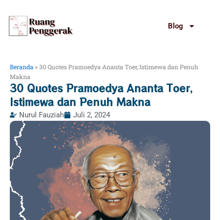
Lewati
ke
Blog
konten
Beranda
»
30 Quotes Pramoedya Ananta Toer, Istimewa dan Penuh
Makna
30 Quotes Pramoedya Ananta Toer,
Istimewa dan Penuh Makna
Nurul Fauziah
Juli 2, 2024