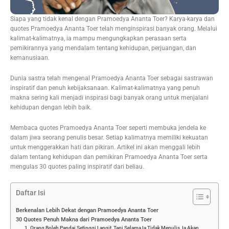
Siapa yang tidak kenal dengan Pramoedya Ananta Toer? Karya-karya dan
quotes Pramoedya Ananta Toer telah menginspirasi banyak orang. Melalui
kalimat-kalimatnya, ia mampu mengungkapkan perasaan serta
pemikirannya yang mendalam tentang kehidupan, perjuangan, dan
kemanusiaan.
Dunia sastra telah mengenal Pramoedya Ananta Toer sebagai sastrawan
inspiratif dan penuh kebijaksanaan. Kalimat-kalimatnya yang penuh
makna sering kali menjadi inspirasi bagi banyak orang untuk menjalani
kehidupan dengan lebih baik.
Membaca quotes Pramoedya Ananta Toer seperti membuka jendela ke
dalam jiwa seorang penulis besar. Setiap kalimatnya memiliki kekuatan
untuk menggerakkan hati dan pikiran. Artikel ini akan menggali lebih
dalam tentang kehidupan dan pemikiran Pramoedya Ananta Toer serta
mengulas 30 quotes paling inspiratif dari beliau.
Daftar Isi
Berkenalan Lebih Dekat dengan Pramoedya Ananta Toer
30 Quotes Penuh Makna dari Pramoedya Ananta Toer
1. Orang Boleh Pandai Setinggi Langit, Tapi Selama Ia Tidak Menulis, Ia Akan