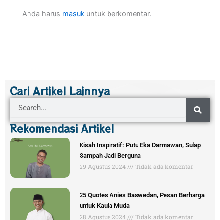
Anda harus
masuk
untuk berkomentar.
Cari Artikel Lainnya
Search
Rekomendasi Artikel
Kisah Inspiratif: Putu Eka Darmawan, Sulap
Sampah Jadi Berguna
29 Agustus 2024
Tidak ada komentar
25 Quotes Anies Baswedan, Pesan Berharga
untuk Kaula Muda
28 Agustus 2024
Tidak ada komentar