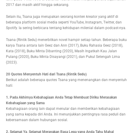
2017 dan masih aktif hingga sekarang.
Selain itu, Tsana juga merupakan seorang konten kreator yang aktif di
beberapa platform sosial media seperti YouTube, Instagram, Twitter, dan
Spotify. Ia sering berbicara tentang kehidupan milenial dalam podcast-nya.
Tsana (Rintik Sedu) menerbitkan novel hampir setiap tahun. Beberapa buku
karya Tsana antara lain Geez dan Ann (2017), Buku Rahasia Geez (2018),
Kata (2018), Buku Minta Dibanting (2020), Masih Ingatkah Kau Jalan
Pulang (2020), Buku Minta Disayangi (2021), dan Pukul Setengah Lima
(2023).
20 Quotes Menyentuh Hati dari Tsana (Rintik Sedu)
Berikut adalah beberapa quotes Tsana yang menenangkan dan menyentuh
hati:
1. Pada Akhirnya Kebahagiaan Anda Tetap Membuat Diriku Merasakan
Kebahagiaan yang Sama
Kebahagiaan orang lain dapat menular dan memberikan kebahagiaan
yang sama kepada diri Anda. Ini menunjukkan pentingnya rasa peduli dan
kebersamaan dalam hubungan sosial.
2. Selamat Ya, Selamat Merayakan Rasa Lega yang Anda Tahu Mahal