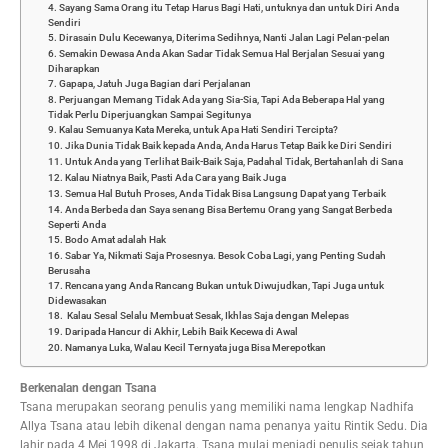
4. Sayang Sama Orang itu Tetap Harus Bagi Hati, untuknya dan untuk Diri Anda
Sendiri
5. Dirasain Dulu Kecewanya, Diterima Sedihnya, Nanti Jalan Lagi Pelan-pelan
6. Semakin Dewasa Anda Akan Sadar Tidak Semua Hal Berjalan Sesuai yang
Diharapkan
7. Gapapa, Jatuh Juga Bagian dari Perjalanan
8. Perjuangan Memang Tidak Ada yang Sia-Sia, Tapi Ada Beberapa Hal yang
Tidak Perlu Diperjuangkan Sampai Segitunya
9. Kalau Semuanya Kata Mereka, untuk Apa Hati Sendiri Tercipta?
10. Jika Dunia Tidak Baik kepada Anda, Anda Harus Tetap Baik ke Diri Sendiri
11. Untuk Anda yang Terlihat Baik-Baik Saja, Padahal Tidak, Bertahanlah di Sana
12. Kalau Niatnya Baik, Pasti Ada Cara yang Baik Juga
13. Semua Hal Butuh Proses, Anda Tidak Bisa Langsung Dapat yang Terbaik
14. Anda Berbeda dan Saya senang Bisa Bertemu Orang yang Sangat Berbeda
Seperti Anda
15. Bodo Amat adalah Hak
16. Sabar Ya, Nikmati Saja Prosesnya. Besok Coba Lagi, yang Penting Sudah
Berusaha
17. Rencana yang Anda Rancang Bukan untuk Diwujudkan, Tapi Juga untuk
Didewasakan
18. Kalau Sesal Selalu Membuat Sesak, Ikhlas Saja dengan Melepas
19. Daripada Hancur di Akhir, Lebih Baik Kecewa di Awal
20. Namanya Luka, Walau Kecil Ternyata juga Bisa Merepotkan
Berkenalan dengan Tsana
Tsana merupakan seorang penulis yang memiliki nama lengkap Nadhifa
Allya Tsana atau lebih dikenal dengan nama penanya yaitu Rintik Sedu. Dia
lahir pada 4 Mei 1998 di Jakarta. Tsana mulai menjadi penulis sejak tahun