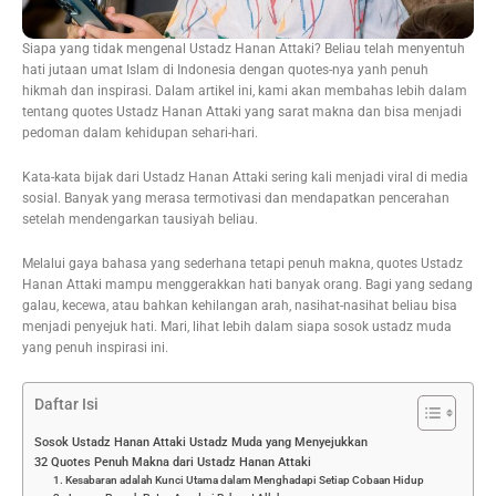
Siapa yang tidak mengenal Ustadz Hanan Attaki? Beliau telah menyentuh
hati jutaan umat Islam di Indonesia dengan quotes-nya yanh penuh
hikmah dan inspirasi. Dalam artikel ini, kami akan membahas lebih dalam
tentang quotes Ustadz Hanan Attaki yang sarat makna dan bisa menjadi
pedoman dalam kehidupan sehari-hari.
Kata-kata bijak dari Ustadz Hanan Attaki sering kali menjadi viral di media
sosial. Banyak yang merasa termotivasi dan mendapatkan pencerahan
setelah mendengarkan tausiyah beliau.
Melalui gaya bahasa yang sederhana tetapi penuh makna, quotes Ustadz
Hanan Attaki mampu menggerakkan hati banyak orang. Bagi yang sedang
galau, kecewa, atau bahkan kehilangan arah, nasihat-nasihat beliau bisa
menjadi penyejuk hati. Mari, lihat lebih dalam siapa sosok ustadz muda
yang penuh inspirasi ini.
Daftar Isi
Sosok Ustadz Hanan Attaki Ustadz Muda yang Menyejukkan
32 Quotes Penuh Makna dari Ustadz Hanan Attaki
1. Kesabaran adalah Kunci Utama dalam Menghadapi Setiap Cobaan Hidup