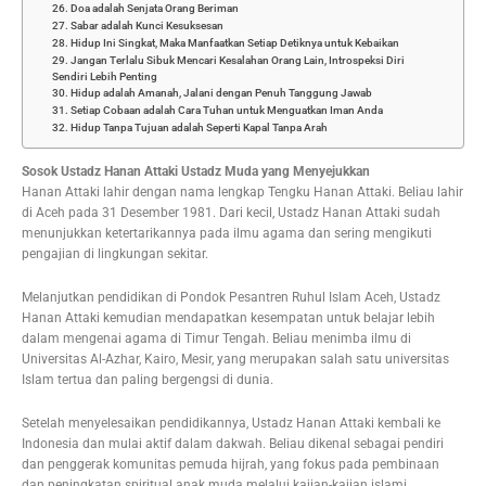
26. Doa adalah Senjata Orang Beriman
27. Sabar adalah Kunci Kesuksesan
28. Hidup Ini Singkat, Maka Manfaatkan Setiap Detiknya untuk Kebaikan
29. Jangan Terlalu Sibuk Mencari Kesalahan Orang Lain, Introspeksi Diri
Sendiri Lebih Penting
30. Hidup adalah Amanah, Jalani dengan Penuh Tanggung Jawab
31. Setiap Cobaan adalah Cara Tuhan untuk Menguatkan Iman Anda
32. Hidup Tanpa Tujuan adalah Seperti Kapal Tanpa Arah
Sosok Ustadz Hanan Attaki Ustadz Muda yang Menyejukkan
Hanan Attaki lahir dengan nama lengkap Tengku Hanan Attaki. Beliau lahir
di Aceh pada 31 Desember 1981. Dari kecil, Ustadz Hanan Attaki sudah
menunjukkan ketertarikannya pada ilmu agama dan sering mengikuti
pengajian di lingkungan sekitar.
Melanjutkan pendidikan di Pondok Pesantren Ruhul Islam Aceh, Ustadz
Hanan Attaki kemudian mendapatkan kesempatan untuk belajar lebih
dalam mengenai agama di Timur Tengah. Beliau menimba ilmu di
Universitas Al-Azhar, Kairo, Mesir, yang merupakan salah satu universitas
Islam tertua dan paling bergengsi di dunia.
Setelah menyelesaikan pendidikannya, Ustadz Hanan Attaki kembali ke
Indonesia dan mulai aktif dalam dakwah. Beliau dikenal sebagai pendiri
dan penggerak komunitas pemuda hijrah, yang fokus pada pembinaan
dan peningkatan spiritual anak muda melalui kajian-kajian islami.