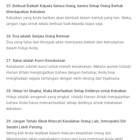
25. Berbuat Baiklah Kepada Semua Orang, karena Setiap Orang Berhak
Mendapatkan Kebaikan
Kebaikan yang Anda berikan akan kembali dalam bentuk yang lain. Maka,
jangan ragu untuk selalu berbuat baik kepada siapa saja.
26. Doa adalah Senjata Orang Beriman
Doa yang tulus dan khusyuk akan membawa berkah dan kemudahan
dalam hidup Anda.
27. Sabar adalah Kunci Kesuksesan
Kesabaran adalah kunci untuk meraih kesuksesan. Melalui quotes Ustadz
Hanan Attaki mengingatkan bahwa dengan bersabar, Anda bisa
menghadapi segala tantangan dengan lebih tenang dan bijaksana.
28. Hidup Ini Singkat, Maka Manfaatkan Setiap Detiknya untuk Kebaikan
Hidup adalah anugerah yang singkat. Ustadz Hanan Attaki mengajarkan
bahwa Anda harus memanfaatkan setiap detiknya untuk melakukan
kebaikan.
29. Jangan Terlalu Sibuk Mencari Kesalahan Orang Lain, Introspeksi Diri
Sendiri Lebih Penting
Sering kali Anda terjebak dalam mencari kesalahan orang lain.
Menghindari sikap menghakimi orang lain juga membuat Anda lebih