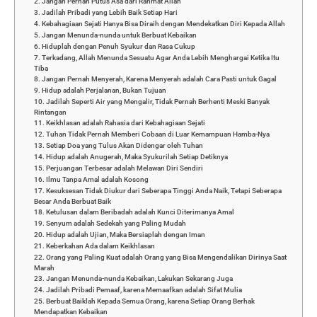
2. Jangan Pernah Putus Asa dari Rahmat Allah
3. Jadilah Pribadi yang Lebih Baik Setiap Hari
4. Kebahagiaan Sejati Hanya Bisa Diraih dengan Mendekatkan Diri Kepada Allah
5. Jangan Menunda-nunda untuk Berbuat Kebaikan
6. Hiduplah dengan Penuh Syukur dan Rasa Cukup
7. Terkadang, Allah Menunda Sesuatu Agar Anda Lebih Menghargai Ketika Itu
Tiba
8. Jangan Pernah Menyerah, Karena Menyerah adalah Cara Pasti untuk Gagal
9. Hidup adalah Perjalanan, Bukan Tujuan
10. Jadilah Seperti Air yang Mengalir, Tidak Pernah Berhenti Meski Banyak
Rintangan
11. Keikhlasan adalah Rahasia dari Kebahagiaan Sejati
12. Tuhan Tidak Pernah Memberi Cobaan di Luar Kemampuan Hamba-Nya
13. Setiap Doa yang Tulus Akan Didengar oleh Tuhan
14. Hidup adalah Anugerah, Maka Syukurilah Setiap Detiknya
15. Perjuangan Terbesar adalah Melawan Diri Sendiri
16. Ilmu Tanpa Amal adalah Kosong
17. Kesuksesan Tidak Diukur dari Seberapa Tinggi Anda Naik, Tetapi Seberapa
Besar Anda Berbuat Baik
18. Ketulusan dalam Beribadah adalah Kunci Diterimanya Amal
19. Senyum adalah Sedekah yang Paling Mudah
20. Hidup adalah Ujian, Maka Bersiaplah dengan Iman
21. Keberkahan Ada dalam Keikhlasan
22. Orang yang Paling Kuat adalah Orang yang Bisa Mengendalikan Dirinya Saat
Marah
23. Jangan Menunda-nunda Kebaikan, Lakukan Sekarang Juga
24. Jadilah Pribadi Pemaaf, karena Memaafkan adalah Sifat Mulia
25. Berbuat Baiklah Kepada Semua Orang, karena Setiap Orang Berhak
Mendapatkan Kebaikan