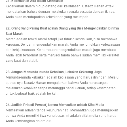
21. Keberkahan Ada dalam Keikhlasan
Keberkahan dalam hidup datang dari keikhlasan. Ustadz Hanan Attaki
mengajarkan bahwa dengan melakukan segala sesuatu dengan ikhlas,
Anda akan mendapatkan keberkahan yang melimpah.
22. Orang yang Paling Kuat adalah Orang yang Bisa Mengendalikan Dirinya
Saat Marah
Marah adalah reaksi alami, tetapi jika tidak dikendalikan, bisa membawa
kerugian. Dengan mengendalikan marah, Anda menunjukkan kedewasaan
dan kebijaksanaan. Kemampuan mengendalikan marah juga membuat
Anda lebih terhormat serta menjadi tanda bahwa sudah memiliki karakter
yang kuat dan stabil.
23. Jangan Menunda-nunda Kebaikan, Lakukan Sekarang Juga
Menunda-nunda kebaikan adalah kebiasaan yang harus dihindari. Melalui
quotes-nya, Ustadz Hanan mengajarkan bahwa Anda harus segera
melakukan kebaikan tanpa menunggu nanti. Sebab, setiap kesempatan
untuk berbuat baik adalah berkah.
24. Jadilah Pribadi Pemaaf, karena Memaafkan adalah Sifat Mulia
Memaafkan adalah tanda keluhuran hati. Memaafkan juga menunjukkan
bahwa Anda memiliki jiwa yang besar. Ini adalah sifat mulia yang harus
Anda kembangkan dalam diri.