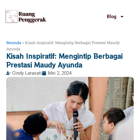
Lewati
ke
Blog
konten
Beranda
»
Kisah Inspiratif: Mengintip Berbagai Prestasi Maudy
Ayunda
Kisah Inspiratif: Mengintip Berbagai
Prestasi Maudy Ayunda
Cindy Larasati
Mei 2, 2024