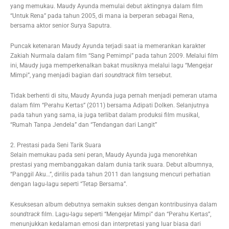
yang memukau. Maudy Ayunda memulai debut aktingnya dalam film
“Untuk Rena” pada tahun 2005, di mana ia berperan sebagai Rena,
bersama aktor senior Surya Saputra.
Puncak ketenaran Maudy Ayunda terjadi saat ia memerankan karakter
Zakiah Nurmala dalam film “Sang Pemimpi” pada tahun 2009. Melalui film
ini, Maudy juga memperkenalkan bakat musiknya melalui lagu “Mengejar
Mimpi”, yang menjadi bagian dari
soundtrack
film tersebut.
Tidak berhenti di situ, Maudy Ayunda juga pernah menjadi pemeran utama
dalam film “Perahu Kertas” (2011) bersama Adipati Dolken. Selanjutnya
pada tahun yang sama, ia juga terlibat dalam produksi film musikal,
“Rumah Tanpa Jendela” dan “Tendangan dari Langit”
2. Prestasi pada Seni Tarik Suara
Selain memukau pada seni peran, Maudy Ayunda juga menorehkan
prestasi yang membanggakan dalam dunia tarik suara. Debut albumnya,
“Panggil Aku…”, dirilis pada tahun 2011 dan langsung mencuri perhatian
dengan lagu-lagu seperti “Tetap Bersama”.
Kesuksesan album debutnya semakin sukses dengan kontribusinya dalam
soundtrack
film. Lagu-lagu seperti “Mengejar Mimpi” dan “Perahu Kertas”,
menunjukkan kedalaman emosi dan interpretasi yang luar biasa dari