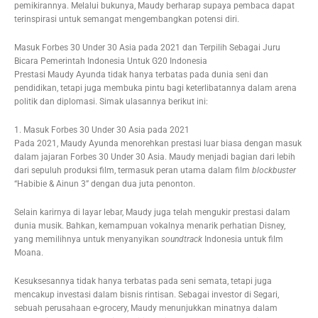
pemikirannya. Melalui bukunya, Maudy berharap supaya pembaca dapat
terinspirasi untuk semangat mengembangkan potensi diri.
Masuk Forbes 30 Under 30 Asia pada 2021 dan Terpilih Sebagai Juru
Bicara Pemerintah Indonesia Untuk G20 Indonesia
Prestasi Maudy Ayunda tidak hanya terbatas pada dunia seni dan
pendidikan, tetapi juga membuka pintu bagi keterlibatannya dalam arena
politik dan diplomasi. Simak ulasannya berikut ini:
1. Masuk Forbes 30 Under 30 Asia pada 2021
Pada 2021, Maudy Ayunda menorehkan prestasi luar biasa dengan masuk
dalam jajaran Forbes 30 Under 30 Asia. Maudy menjadi bagian dari lebih
dari sepuluh produksi film, termasuk peran utama dalam film
blockbuster
“Habibie & Ainun 3” dengan dua juta penonton.
Selain karirnya di layar lebar, Maudy juga telah mengukir prestasi dalam
dunia musik. Bahkan, kemampuan vokalnya menarik perhatian Disney,
yang memilihnya untuk menyanyikan
soundtrack
Indonesia untuk film
Moana.
Kesuksesannya tidak hanya terbatas pada seni semata, tetapi juga
mencakup investasi dalam bisnis rintisan. Sebagai investor di Segari,
sebuah perusahaan e-grocery, Maudy menunjukkan minatnya dalam