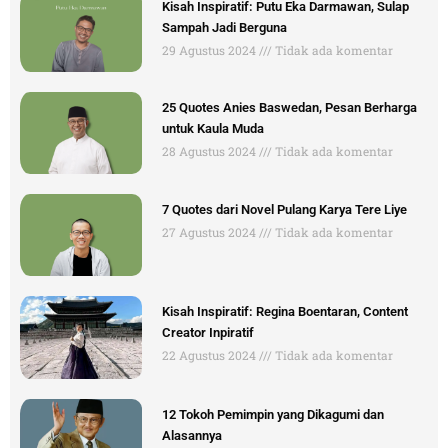
Kisah Inspiratif: Putu Eka Darmawan, Sulap
Sampah Jadi Berguna
29 Agustus 2024
Tidak ada komentar
25 Quotes Anies Baswedan, Pesan Berharga
untuk Kaula Muda
28 Agustus 2024
Tidak ada komentar
7 Quotes dari Novel Pulang Karya Tere Liye
27 Agustus 2024
Tidak ada komentar
Kisah Inspiratif: Regina Boentaran, Content
Creator Inpiratif
22 Agustus 2024
Tidak ada komentar
12 Tokoh Pemimpin yang Dikagumi dan
Alasannya