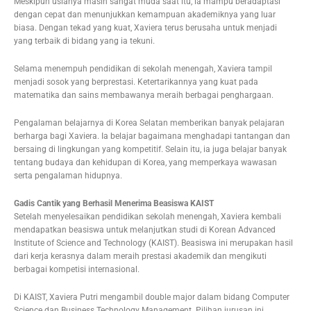
Meskipun usianya masih sangat muda saat itu, ia mampu beradaptasi
dengan cepat dan menunjukkan kemampuan akademiknya yang luar
biasa. Dengan tekad yang kuat, Xaviera terus berusaha untuk menjadi
yang terbaik di bidang yang ia tekuni.
Selama menempuh pendidikan di sekolah menengah, Xaviera tampil
menjadi sosok yang berprestasi. Ketertarikannya yang kuat pada
matematika dan sains membawanya meraih berbagai penghargaan.
Pengalaman belajarnya di Korea Selatan memberikan banyak pelajaran
berharga bagi Xaviera. Ia belajar bagaimana menghadapi tantangan dan
bersaing di lingkungan yang kompetitif. Selain itu, ia juga belajar banyak
tentang budaya dan kehidupan di Korea, yang memperkaya wawasan
serta pengalaman hidupnya.
Gadis Cantik yang Berhasil Menerima Beasiswa KAIST
Setelah menyelesaikan pendidikan sekolah menengah, Xaviera kembali
mendapatkan beasiswa untuk melanjutkan studi di Korean Advanced
Institute of Science and Technology (KAIST). Beasiswa ini merupakan hasil
dari kerja kerasnya dalam meraih prestasi akademik dan mengikuti
berbagai kompetisi internasional.
Di KAIST, Xaviera Putri mengambil double major dalam bidang Computer
Science dan Business Technology Management. Pilihan jurusan ini