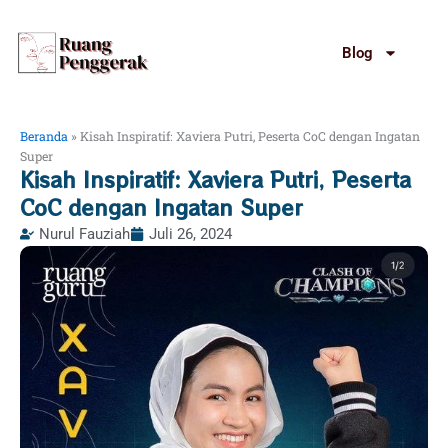
Lewati
ke
Blog
konten
Beranda
»
Kisah Inspiratif: Xaviera Putri, Peserta CoC dengan Ingatan
Super
Kisah Inspiratif: Xaviera Putri, Peserta
CoC dengan Ingatan Super
Nurul Fauziah
Juli 26, 2024